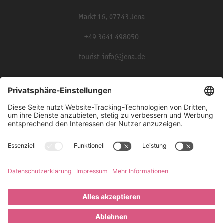
Markt 16, 07743 Jena
+49 3641 498050
tourist-info@jena.de
Presse
Partner und Kooperationen
Impressum
Datenschutz
Barrierefreiheit
©
JenaKultur 2026