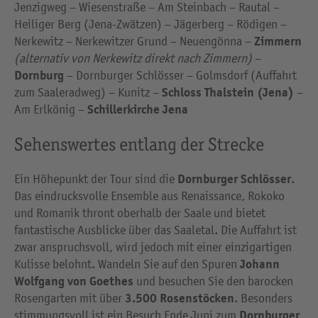
Jenzigweg – Wiesenstraße – Am Steinbach – Rautal –
Heiliger Berg (Jena-Zwätzen) – Jägerberg – Rödigen –
Zimmern
Nerkewitz – Nerkewitzer Grund – Neuengönna –
(alternativ von Nerkewitz direkt nach Zimmern)
–
Dornburg
– Dornburger Schlösser – Golmsdorf (Auffahrt
Schloss Thalstein (Jena)
zum Saaleradweg) – Kunitz –
–
Schillerkirche Jena
Am Erlkönig –
Sehenswertes entlang der Strecke
Dornburger Schlösser
Ein Höhepunkt der Tour sind die
.
Das eindrucksvolle Ensemble aus Renaissance, Rokoko
und Romanik thront oberhalb der Saale und bietet
fantastische Ausblicke über das Saaletal. Die Auffahrt ist
zwar anspruchsvoll, wird jedoch mit einer einzigartigen
Johann
Kulisse belohnt. Wandeln Sie auf den Spuren
Wolfgang von Goethes
und besuchen Sie den barocken
3.500 Rosenstöcken
Rosengarten mit über
. Besonders
Dornburger
stimmungsvoll ist ein Besuch Ende Juni zum