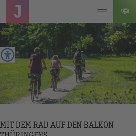
Jena_Radfahrer_JenaKultur_Ch.Häcker
MIT DEM RAD AUF DEN BALKON
THÜRINGENS