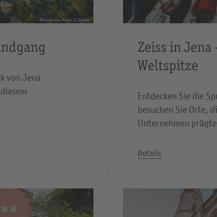
©JenaKultur Foto: C. Häcker
rundgang
Zeiss in Jena
Weltspitze
ck von Jena
 diesem
Entdecken Sie die Sp
besuchen Sie Orte, d
Unternehmen prägte
Details