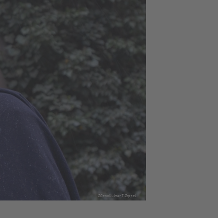
©JenaKultur T.Zippel