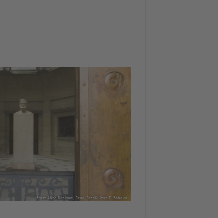
Ernst-Abbe-Denkmal, Jena, JenaKultur_T. Babovic