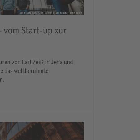
Jena_Stadtfuehrung_Campus_JenaKultur_Siomotion
 - vom Start-up zur
uren von Carl Zeiß in Jena und
ie das weltberühmte
n.