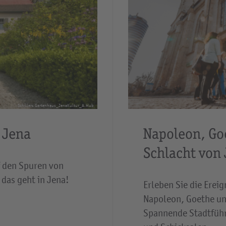
Schillers Gartenhaus_JenaKultur_A.Hub
n Jena
Napoleon, Go
Schlacht von
f den Spuren von
 das geht in Jena!
Erleben Sie die Ereig
Napoleon, Goethe un
Spannende Stadtführ