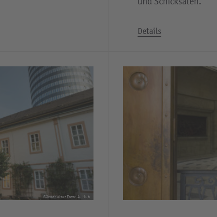
und Schicksalen.
Details
©JenaKultur Foto: A. Hub