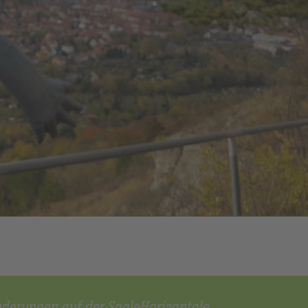
Jena_BlickaufJenzig_JenaKultur_C.Haecker
Kunitzburg_JenaKultur_C.Häcker
©JenaKultur Foto C. Häcker
anderungen auf der SaaleHorizontale