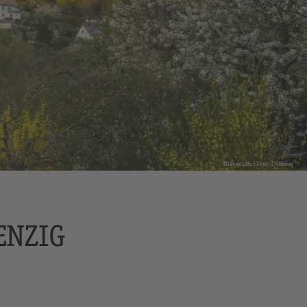
©JenaKultur Foto: C.Häcker
ENZIG