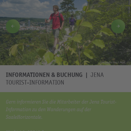
Wandern auf der SaaleHorizontale_JenaKultur, F. Meyst
©Stadt Jena Foto J. Hauspurg
©JenaKultur Foto C. Häcker
©JenaKultur Foto C. Häcker
©JenaKultur Foto F. Meyst
©JenaKultur Foto F. Meyst
©JenaKultur Foto F. Meyst
INFORMATIONEN & BUCHUNG
JENA
TOURIST-INFORMATION
Gern informieren Sie die Mitarbeiter der Jena Tourist-
Information zu den Wanderungen auf der
SaaleHorizontale.