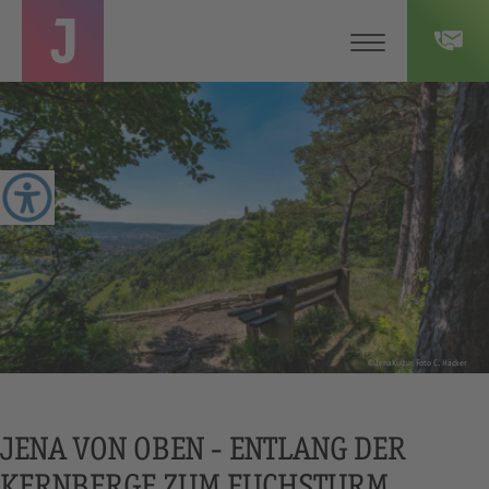
©JenaKultur Foto C. Häcker
JENA VON OBEN - ENTLANG DER
KERNBERGE ZUM FUCHSTURM