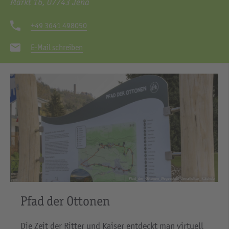
Markt 16, 07743 Jena
+49 3641 498050
E-Mail schreiben
Pfad_der_Ottonen_Wegeschild_JenaKultur_K.Schulz
Pfad der Ottonen
Die Zeit der Ritter und Kaiser entdeckt man virtuell