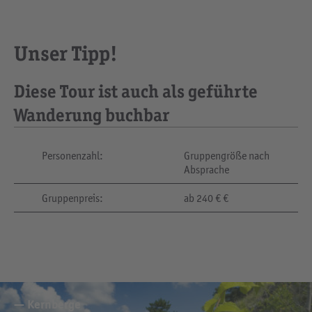
Unser Tipp!
Diese Tour ist auch als geführte
Wanderung buchbar
Personenzahl:
Gruppengröße nach
Absprache
Gruppenpreis:
ab 240 € €
Kernberge
Diebeskrippe
Kernberghorizontale
Fürstenbrunnen
Steinkreuz
Fuchsturm auf dem Hausberg
Fuchsturm