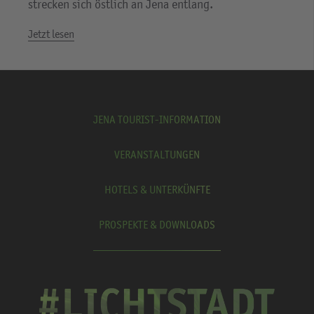
strecken sich östlich an Jena entlang.
Jetzt lesen
JENA TOURIST-INFORMATION
VERANSTALTUNGEN
HOTELS & UNTERKÜNFTE
PROSPEKTE & DOWNLOADS