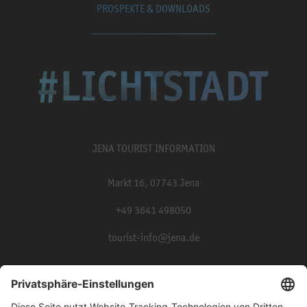
PROSPEKTE & DOWNLOADS
JENA TOURIST INFORMATION
Markt 16, 07743 Jena
+49 3641 498050
tourist-info@jena.de