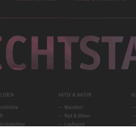
RLEBEN
AKTIV & NATUR
K
schichte
Wandern
dt
Rad & Biken
ürdigkeiten
Laufsport
hrungen
Naturerlebnisse