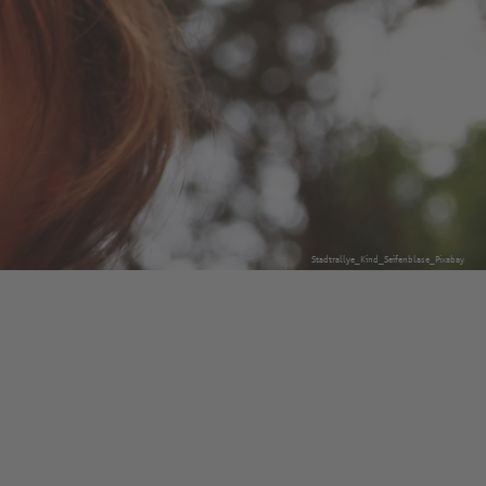
Stadtrallye_Kind_Seifenblase_Pixabay