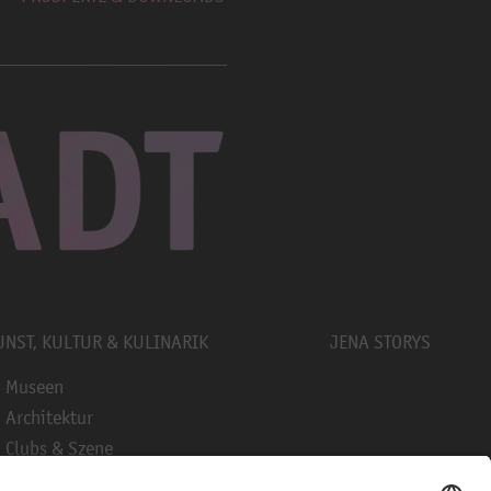
UNST, KULTUR & KULINARIK
JENA STORYS
Museen
Architektur
Clubs & Szene
Kunst & Galerien