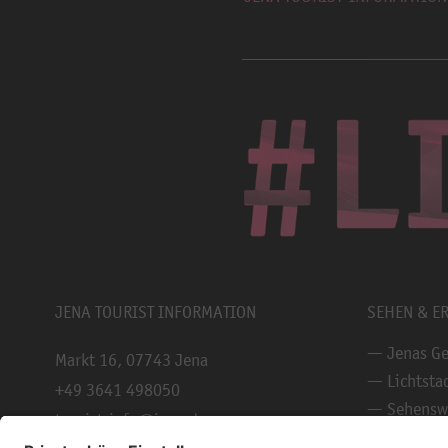
JENA TOURIST INFORMATION
SEHEN & E
Jenas Ge
Markt 16, 07743 Jena
Lichtsta
+49 3641 498050
Sehensw
tourist-info@jena.de
Stadtfü