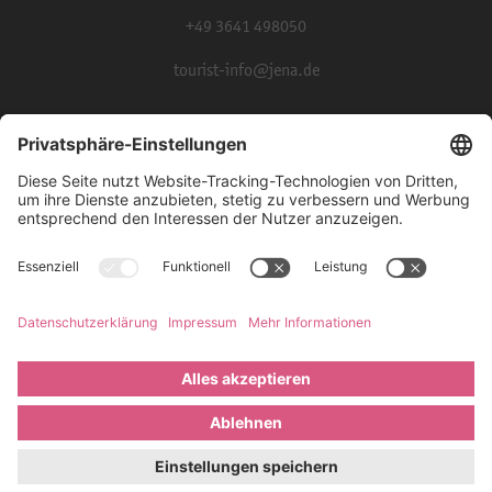
+49 3641 498050
tourist-info@jena.de
Presse
Partner und Kooperationen
Impressum
Datenschutz
Barrierefreiheit
©
JenaKultur 2026