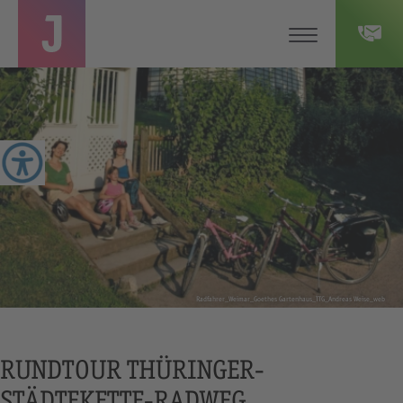
Radfahrer_Weimar_Goethes Gartenhaus_TTG_Andreas Weise_web
RUNDTOUR THÜRINGER-
STÄDTEKETTE-RADWEG