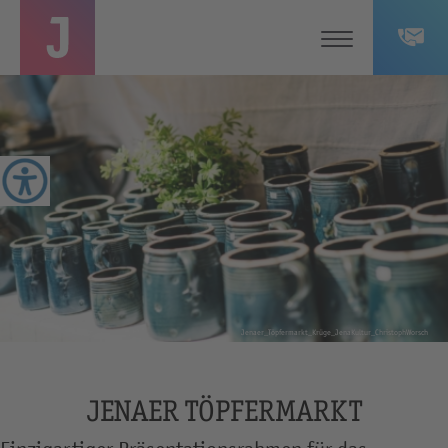
Jenaer_Töpfermarkt_Krüge_JenaKultur_ChristophWorsch
JENAER TÖPFERMARKT