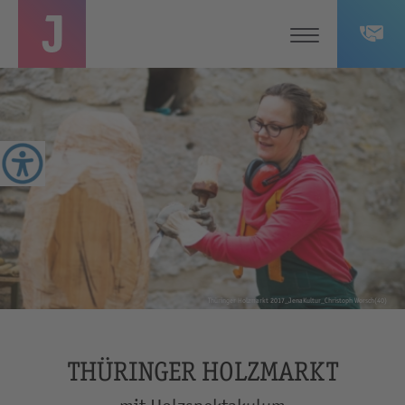
Thüringer Holzmarkt 2017_JenaKultur_Christoph Worsch(40)
THÜRINGER HOLZMARKT