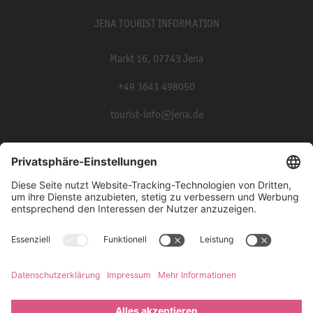
JENA TOURIST INFORMATION
Markt 16, 07743 Jena
+49 3641 498050
tourist-info@jena.de
Presse
Partner und Kooperationen
Impressum
Datenschutz
Barrierefreiheit