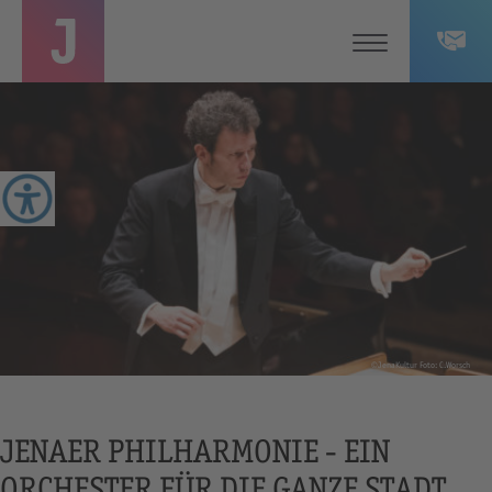
©JenaKultur Foto: C.Worsch
JENAER PHILHARMONIE - EIN
ORCHESTER FÜR DIE GANZE STADT