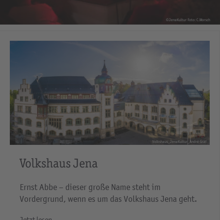
©JenaKultur Foto: C.Worsch
Volkshaus_JenaKultur_André Gräf
Volkshaus Jena
Ernst Abbe – dieser große Name steht im
Vordergrund, wenn es um das Volkshaus Jena geht.
Jetzt lesen